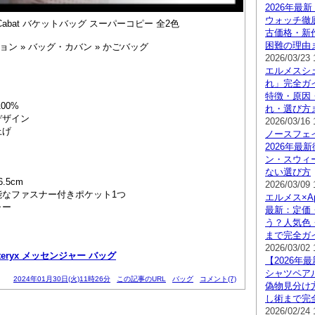
2026年最
ウォッチ徹
abat バケットバッグ スーパーコピー 全2色
古価格・新
困難の理由
ン » バッグ・カバン » かごバッグ
2026/03/23 
エルメスシ
れ」完全ガイ
特徴・原因
00%
れ・選び方
デザイン
2026/03/16 
上げ
ノースフェイ
2026年最
ン・スウィ
ない選び方
.5cm
2026/03/09 
能なファスナー付きポケット1つ
エルメス×App
ャー
最新：定価
う？人気色
まで完全ガ
2026/03/02 
c teryx メッセンジャー バッグ
【2026年
シャツペア
2024年01月30日(火)11時26分
この記事のURL
バッグ
コメント(7)
偽物見分け
し術まで完
2026/02/24 