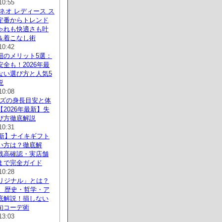
10:55
ネオ レディース ス
定番からトレンド
ゃれも快適さも叶
＆着こなし術
10:42
紐のメリット5選：
全も！2026年最
ない選び方と人気5
説
10:08
サイズの身長目安と体
2026年最新】失
び方徹底解説
10:31
最新】ナイキギフト
い方は？徹底解
残高確認・実店舗
まで完全ガイド
10:28
sオリジナル」とは？
新、歴史・哲学・ア
底解説！損しない
旬コーデ術
13:03