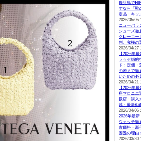
鹿児島でNI
すなら「靴
定品・キッ
2026/05/05 
ニューバラン
シューズ徹
クレーコー
判、究極の
2026/04/27 
【2026年
ラッセ婚約
ド：定価・
の噂まで徹
いための必
2026/04/21 
【2026年
座マロニエ
扱店・購入
越・最新動
2026/04/06 
2026年最
ウォッチ徹
古価格・新
困難の理由
2026/03/30 