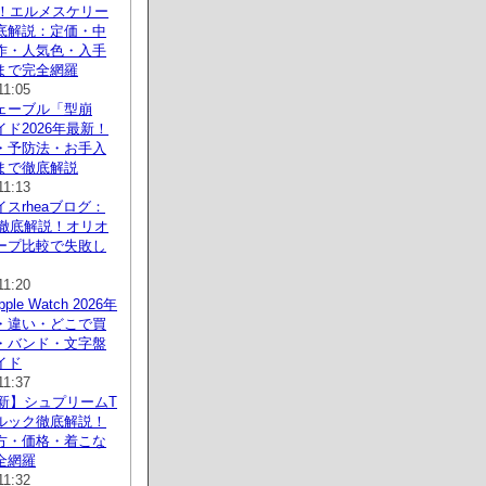
新！エルメスケリー
底解説：定価・中
作・人気色・入手
まで完全網羅
11:05
ェーブル「型崩
ド2026年最新！
・予防法・お手入
まで徹底解説
11:13
スrheaブログ：
新徹底解説！オリオ
ープ比較で失敗し
11:20
le Watch 2026年
・違い・どこで買
・バンド・文字盤
イド
11:37
最新】シュプリームT
ルック徹底解説！
方・価格・着こな
全網羅
11:32