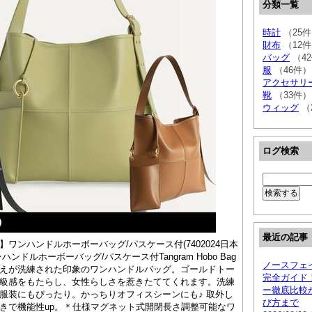
分類一覧
時計
（25
財布
（12
バッグ
（4
服
（46件）
アクセサリ
靴
（33件）
ウィッグ
（
ログ検索
最近の記事
ワンハンドルホーボーバッグ/パスケース付(7402024日本
ンドルホーボーバッグ/パスケース付Tangram Hobo Bag
ノースフェ
えが洗練された印象のワンハンドルバッグ。ゴールドトー
完全ガイド
級感をもたらし、女性らしさを惹きたててくれます。洗練
ー徹底比較
服装にもぴったり。かっちりオフィスシーンにも♪ 取外し
び方まで
きで機能性up。＊仕様マグネット式開閉長さ調整可能なワ