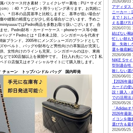
2026/08/03 
属パスケース付き素材：フェイクレザー裏地：PU＊サイズ
アディダス 
（cm）：40 ＊プレゼント用ラッピング承ります。お気軽に
ニーカー：
い。＊日本の品質基準と比較しますと、基準が低い場合が
まで！おし
傷や縫製の精度などが少し劣る場合がございます。予めご
える選び方
iniyuuuuではPedro商品を多数お取り扱いございます。合
2026/07/31 
せ。Pedro財布・カードーケース・phoneケース等小物
結ばない靴
edroバッグ＊Pedroとは＊日本未上陸、シンガポールを代表す
忙しい朝も安
eth の姉妹ブランド。2005年にメンズシューズのブランドとして
新、失敗し
ズやベルト、バッグや財布など男性向けの革製品が充実し
選を徹底解
供、女性向けのラインも充実。シンガポールのほか、東南
2026/06/08 
などで100店舗以上を展開中です。【仕入れ先について】私
NIKE S
ペドロ店舗又はオフィシャルサイトにて購入致します。
型別適合性【
敗しない選
ティ チェーン トップハンドル バッグ 国内即発
2026/06/01 
【2026年
カードの使
説！購入・
での活用法
2026/05/26 
「Adida
2026年最
イコンを徹
選び方＆最
2026/05/25 