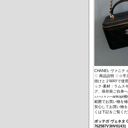
CHANEL ヴァニテ
♢ 商品説明 ♢☆手
掛けと２WAYで使
ック-素材：ラムス
グ、保存袋ご自身へ
♪♪∽♪∝♪―ank
範囲でお買い物を補
安心してお買い物を
くは下記をご覧くだ
ボッテガ ヴェネタ C
762587V3HV01431