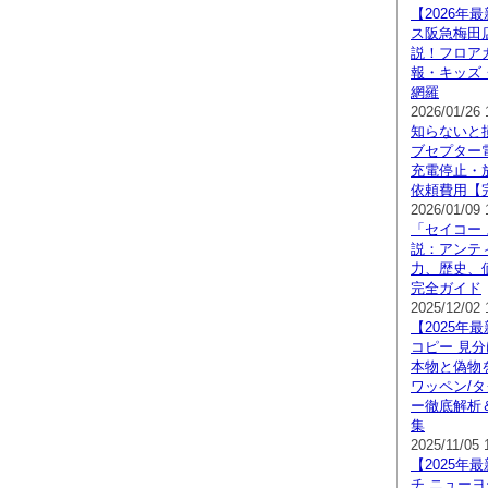
【2026年
ス阪急梅田
説！フロア
報・キッズ
網羅
2026/01/26 
知らないと
ブセプター
充電停止・
依頼費用【
2026/01/09 
「セイコー
説：アンテ
力、歴史、
完全ガイド
2025/12/02 
【2025年
コピー 見分
本物と偽物
ワッペン/タ
ー徹底解析
集
2025/11/05 
【2025年
チ ニュー