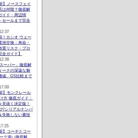
最新】ノースフェイ
店は何階？徹底解
ガイド・周辺情
・セールまで完全
12:37
損！カシオ ウェー
電池交換：寿命・
放置リスク・プロ
完全ガイド】
12:38
 スーパー」徹底解
ィークの深遠な魅
価値、GS比較まで
17:00
最新】モンクレール
け方 徹底ガイド：
を見抜く決定版！
グ/シリアルナンバ
＆失敗しない裏技
17:25
最新】コーチとコー
ヨーク違い徹底解