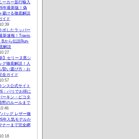
ニーカー並行輸入
26年最新版！偽
を避ける徹底解説
ガイド
10:39
ラボしたラッパー
最新速報！Travis,
rdi Bから伝説Run-
徹底解説
10:27
最新】セリーヌ黒シ
ッグ徹底解説！人
ら賢い選び方・お
完全ガイド
10:57
ランス公式サイト
26：パリでお得に
バーキン・ピコタ
暗黙のルールまで
10:46
Yバッグ レザー徹
26年人気モデルか
マナーまで完全網
10:18