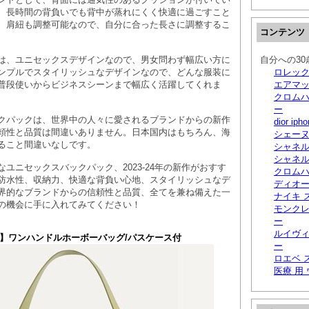
、長時間の背負いでも背中が蒸れにくく快適に過ごすこと
、肩紐も調整可能なので、自分に合った長さに調整するこ
コンテンツ
は、ユニセックスデザインなので、男女問わず幅広い方に
自分への3
ンプルでスタイリッシュなデザインなので、どんな服装に
ロレック
普段使いからビジネスシーンまで幅広く活躍してくれま
エアマッ
クロムハ
ー
クパックは、世界中の人々に愛されるブランドからの新作
dior i
頼性と品質は間違いありません。日本国内はもちろん、海
シェーヌ
ること間違いなしです。
シャネル
シャネル
ユニセックスバックパック、2023-24年の新作がおすす
クロムハ
防水性、収納力、快適な背負い心地、スタイリッシュなデ
ディオ
界的なブランドからの信頼性と品質、全てを兼ね備えた一
ナイキ 
の機会に手に入れてみてください！
モンクレ
ー
ルイヴィ
】ワンハンドルホーボーバッグ/パスケース付
ー
ロエベ 
医療 用