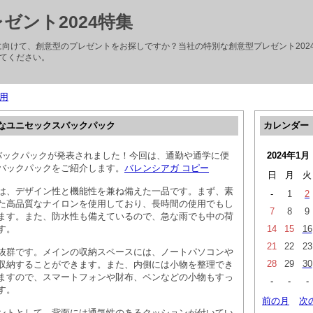
ゼント2024特集
会に向けて、創意型のプレゼントをお探しですか？当社の特別な創意型プレゼント202
てください。
用
なユニセックスバックパック
カレンダー
新作バックパックが発表されました！今回は、通勤や通学に便
2024年1月
バックパックをご紹介します。
バレンシアガ コピー
日
月
火
は、デザイン性と機能性を兼ね備えた一品です。まず、素
-
1
2
た高品質なナイロンを使用しており、長時間の使用でもし
7
8
9
ます。また、防水性も備えているので、急な雨でも中の荷
す。
14
15
16
21
22
23
抜群です。メインの収納スペースには、ノートパソコンや
28
29
30
収納することができます。また、内側には小物を整理でき
ますので、スマートフォンや財布、ペンなどの小物もすっ
-
-
-
す。
前の月
次
ントとして、背面には通気性のあるクッションが付いてい