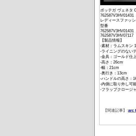
ボッテガ ヴェネタ C
762587V3HV01431
レディースファッショ
型番
762587V3HV01431
762587V3HV07117
【製品情報】
-素材：ラムスキン 1
-ライニングのない
-金具：ゴールド仕
-高さ：26cm
-幅：21cm
-奥行き：13cm
-ハンドルの高さ：16
-内側に取り外し可
-フラップクロージ
【関連記事】:
ar