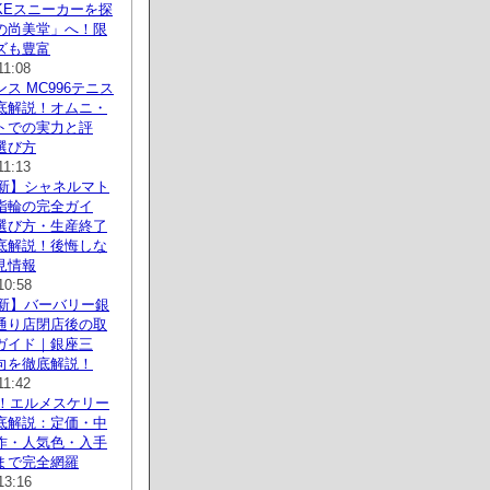
KEスニーカーを探
の尚美堂」へ！限
ズも豊富
11:08
ス MC996テニス
底解説！オムニ・
トでの実力と評
選び方
11:13
最新】シャネルマト
指輪の完全ガイ
選び方・生産終了
底解説！後悔しな
見情報
10:58
最新】バーバリー銀
通り店閉店後の取
ガイド｜銀座三
向を徹底解説！
11:42
新！エルメスケリー
底解説：定価・中
作・人気色・入手
まで完全網羅
13:16