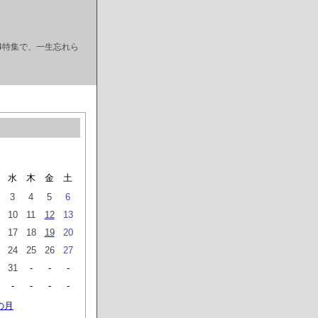
4特集で、一生忘れら
水
木
金
土
3
4
5
6
10
11
12
13
17
18
19
20
24
25
26
27
31
-
-
-
-
-
-
-
の月