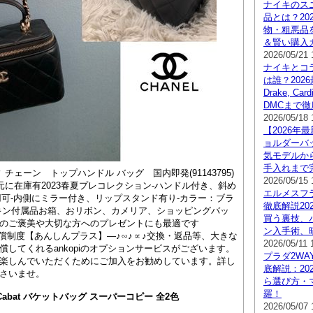
ナイキのス
品とは？20
物・粗悪品
＆賢い購入
2026/05/21 
ナイキとコ
は誰？2026
Drake, Ca
DMCまで
2026/05/18 
【2026年
ョルダーバ
気モデルか
手入れまで
ィ チェーン トップハンドル バッグ 国内即発(91143795)
2026/05/15 
元に在庫有2023春夏プレコレクション-ハンドル付き、斜め
エルメスフ
用可-内側にミラー付き、リップスタンド有り-カラー：ブラ
徹底解説20
キン付属品お箱、おリボン、カメリア、ショッピングバッ
買う裏技、
のご褒美や大切な方へのプレゼントにも最適です
ン入手術、
opi補償制度【あんしんプラス】―♪∽♪∝♪交換・返品等、大きな
2026/05/11 
償してくれるankopiのオプションサービスがございます。
プラダ2WA
楽しんでいただくためにご加入をお勧めしています。詳し
底解説：20
さいませ。
ら選び方・
羅！
abat バケットバッグ スーパーコピー 全2色
2026/05/07 