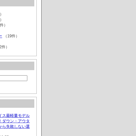
件）
件）
2件）
ー
（19件）
2件）
イス最軽量モデル
！ダウン・アウタ
から失敗しない選