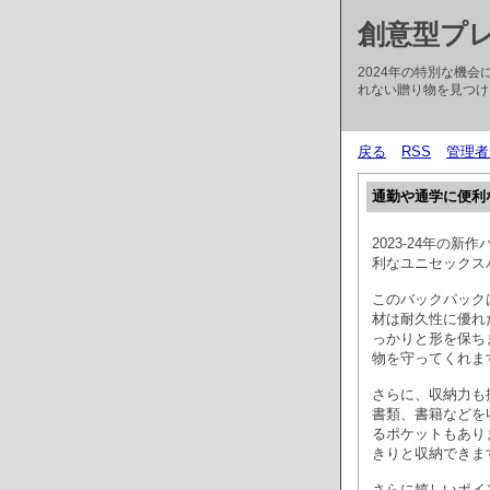
創意型プレ
2024年の特別な機
れない贈り物を見つけ
戻る
RSS
管理者
通勤や通学に便利
2023-24年の
利なユニセックス
このバックパック
材は耐久性に優れ
っかりと形を保ち
物を守ってくれま
さらに、収納力も
書類、書籍などを
るポケットもあり
きりと収納できま
さらに嬉しいポイ